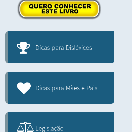
Dicas para Disléxicos
Dicas para Mães e Pais
Legislação