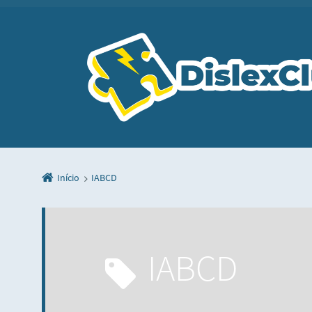
Início
IABCD
IABCD