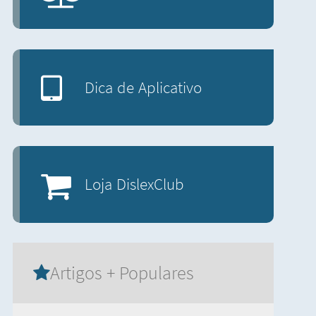
Dica de Aplicativo
Loja DislexClub
Artigos + Populares