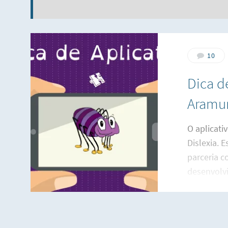
10
Dica de
Aram
O aplicati
Dislexia. 
parceria c
desenvolvi
Como o jo
conjunto d
flutuantes