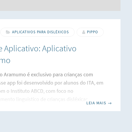
APLICATIVOS PARA DISLÉXICOS
PIPPO
 Aplicativo: Aplicativo
umo
vo Aramumo é exclusivo para crianças com
Esse app foi desenvolvido por alunos do ITA, em
om o Instituto ABCD, com foco no
mento linguistico de crianças disléxicas.
LEIA MAIS
→
go funciona? O jogador deve ouvir um
e palavras e então arrastar as bolhas
 na tela às posições corretas na grade