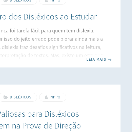
DISLÉXICOS
PIPPO
 desanimadoras. Em uma reunião, uma
rro dos Disléxicos ao Estudar
ora disse que não havia vaga para um “aluno
co”. Essa
nca foi tarefa fácil para quem tem dislexia.
er isso do jeito errado pode piorar ainda mais a
 dislexia traz desafios significativos na leitura,
interpretação de textos. Mas, existe um erro que
LEIA MAIS
→
inda mais prejudicial: o acúmulo de matéria.
nesse artigo vamos aprender Como Estudar
te com Dislexia. Compreendendo a Memória
razo Como Estudar Eficazmente com Dislexia
racterísticas menos discutidas da dislexia é a
DISLÉXICOS
PIPPO
e com a memória de curto prazo,
Valiosas para Disléxicos
em na Prova de Direção