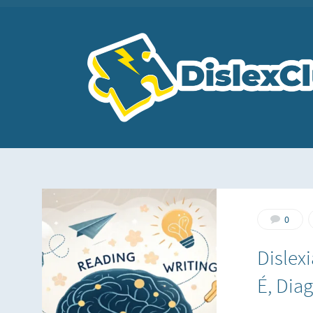
0
Dislex
É, Dia