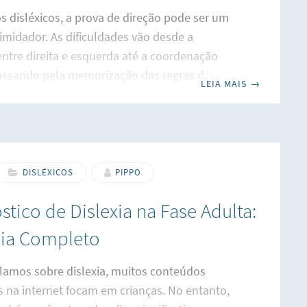
s disléxicos, a prova de direção pode ser um
timidador. As dificuldades vão desde a
ntre direita e esquerda até a coordenação
assando pela memorização das regras de
LEIA MAIS
→
e você se identifica com essas dificuldades,
não está sozinho. Superando Desafios: Guia
va de Direção para Disléxicos foi criado
nte para ajudar você a superar esses
 e conquistar sua carteira de motorista.
DISLÉXICOS
PIPPO
 para a Prova Escrita Superando Desafios:
stico de Dislexia na Fase Adulta:
a Prova de Direção para
ia Completo
lamos sobre dislexia, muitos conteúdos
s na internet focam em crianças. No entanto,