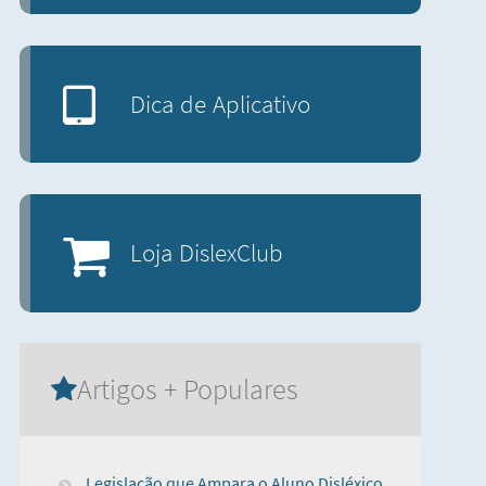
Dica de Aplicativo
Loja DislexClub
Artigos + Populares
Legislação que Ampara o Aluno Disléxico