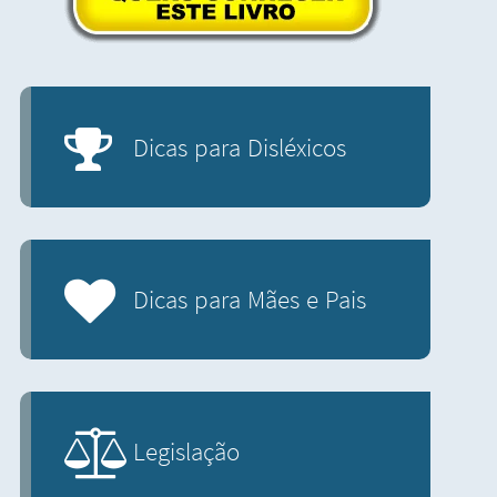
Dicas para Disléxicos
Dicas para Mães e Pais
Legislação