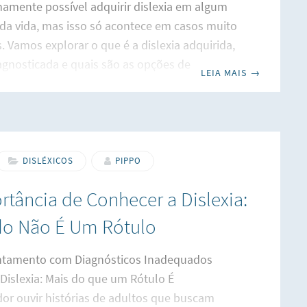
namente possível adquirir dislexia em algum
a vida, mas isso só acontece em casos muito
s. Vamos explorar o que é a dislexia adquirida,
gnosticada e quais são as opções de
LEIA MAIS
→
. O Que É Dislexia Adquirida? Dislexia
 é, como o nome sugere, uma condição que se
 após o nascimento. Ao contrário da dislexia
lvimento, que é genética e presente desde o
, a dislexia adquirida surge devido a um
DISLÉXICOS
PIPPO
ecífico que afeta o cérebro. Os
rtância de Conhecer a Dislexia:
o Não É Um Rótulo
tamento com Diagnósticos Inadequados
Dislexia: Mais do que um Rótulo É
r ouvir histórias de adultos que buscam