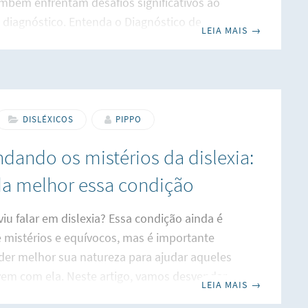
mbém enfrentam desafios significativos ao
diagnóstico. Entenda o Diagnóstico de
LEIA MAIS
→
a Idade Adulta, como obter um laudo de
esta fase da vida, destacando a importância de
tico preciso e os passos necessários para
. Por que é Importante Obter um Diagnóstico?
Diagnóstico de Dislexia na Idade Adulta. Obter
DISLÉXICOS
PIPPO
tico de dislexia na fase adulta pode ser
dando os mistérios da dislexia:
dor. Muitas pessoas passaram a vida
a melhor essa condição
viu falar em dislexia? Essa condição ainda é
 mistérios e equívocos, mas é importante
er melhor sua natureza para ajudar aqueles
em com ela. Neste artigo, vamos desvendar
LEIA MAIS
→
s da dislexia e fornecer informações claras e