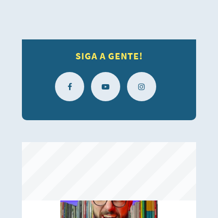
sessões para que os membros da CCJ apresentassem
emendas à PL 7081/10; Em 26/11/2015: encerra-se o prazo
para apresentação de emendas. Findo o prazo sem
apresentação de emendas. A partir de então, o Relator
analisa se PL 7081/10 está em conformidade
SIGA A GENTE!