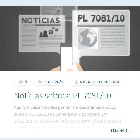
3
LEGISLAÇÃO
SIMONI LOPES DE SOUSA
Notícias sobre a PL 7081/10
Aqui em baixo você fica por dentro das últimas notícias
sobre a PL 7081/10 na Câmara dos Deputados: Em
12/11/2015: a CCJ – Comissão de Constituição e Justiça[1]
designa o Dep. Federal Pastor Marcos Feliciano para a
LEIA MAIS
→
relatoria do projeto. Nesta data, inicia-se prazo de 05(cinco)