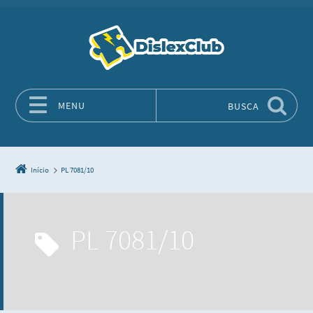
MENU
BUSCA
Pular para o conteúdo
Início
PL 7081/10
PL 7081/10