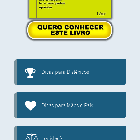
Dicas para Disléxicos
Dicas para Mães e Pais
Legislação