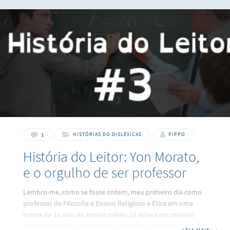
1
HISTÓRIAS DO DISLÉXICAS
PIPPO
História do Leitor: Yon Morato,
e o orgulho de ser professor
Lembro-me, como se fosse ontem, meu primeiro dia como
professor de Filosofia e Ensino Religioso e Ética em uma
turma do 1o ano do ensino médio, lá estava um menino
moreno, tímido, cabelos bem penteados, de óculos,