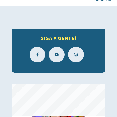
LEIA MAIS
→
sentado quase junto à mesa do professor. Falava bem, e
com sua vez firme, português bem falado, participava da
aula e era ávido pelas coisas da fé e do saber e assim, pouco
a pouco fui conhecendo o Felipe Ponce, o Pippo. Cada aula
um passo, uma contribuição
SIGA A GENTE!