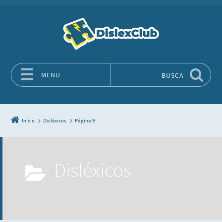
MENU
BUSCA
Pular para o conteúdo
Início
Disléxicos
Página 9
Disléxicos