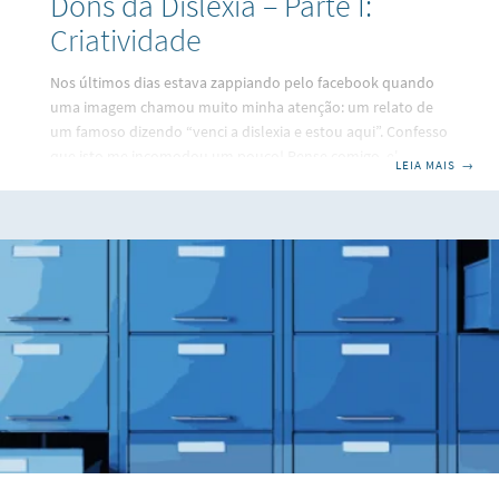
Dons da Dislexia – Parte I:
Criatividade
Nos últimos dias estava zappiando pelo facebook quando
uma imagem chamou muito minha atenção: um relato de
um famoso dizendo “venci a dislexia e estou aqui”. Confesso
que isto me incomodou um pouco! Pense comigo, ele
LEIA MAIS
→
implicitamente define a dislexia como sendo um entrave na
nossa vida, a grande culpada por não atingirmos o sucesso
ainda. Eu não vejo as coisas desse jeito, apesar dela ser sim
um transtorno nada nos impede aproveita-la ao nosso
favor. O maior diferencial da dislexia é, sem dúvida, a