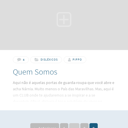
4
DISLÉXICOS
PIPPO
Quem Somos
Aqui não é aquelas portas de guarda-roupa que você abre e
acha Nárnia. Muito menos o País das Maravilhas. Mas, aqui é
um CLUB onde te ajudaremos a se inspirar e a se
descobrir. Afinal, dislexia é ter o privilégio de viver no
mundo com um olhar diferente.