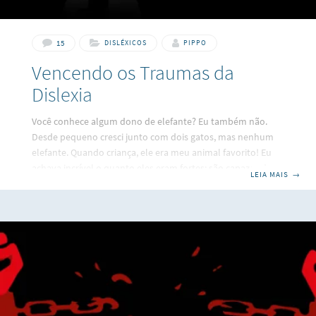
15
DISLÉXICOS
PIPPO
Vencendo os Traumas da
Dislexia
Você conhece algum dono de elefante? Eu também não.
Desde pequeno cresci junto com dois gatos, mas nenhum
elefante. Quando criança, ele era meu animal favorito! Eu
achava incrível o quanto eles eram fortes: são capazes de
LEIA MAIS
→
arrancar árvores inteiras, arrastam toras e aguentam cargas
bem pesadas. Conforme fui ficando mais velho aprendi um
pouco mais a respeito deles. Descobri que os donos de
elefantes na Ásia para impedir que seus “bichinhos” fiquem
vagando por aí eles pegam uma corda, prendem a uma
estaca de madeira