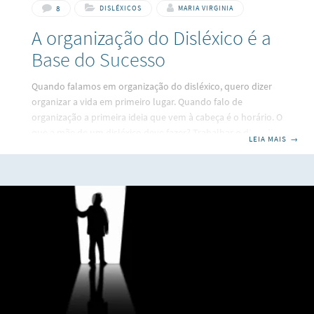
8
DISLÉXICOS
MARIA VIRGINIA
A organização do Disléxico é a
Base do Sucesso
Quando falamos em organização do disléxico, quero dizer
organizar a vida em primeiro lugar. Quando falo de
organização a primeira ideia que vem à cabeça é o horário. O
que a mãe de um disléxico deve fazer? Trabalhar o dia a dia
LEIA MAIS
→
da criança com horário: hora de acordar, hora certa para as
refeições (e que estas sejam de qualidade! – Salgadinhos e
guloseimas não devem substituir uma boa refeição!) hora
do banho, hora de brincar e/ou lazer é tão importante
quanto o dever de