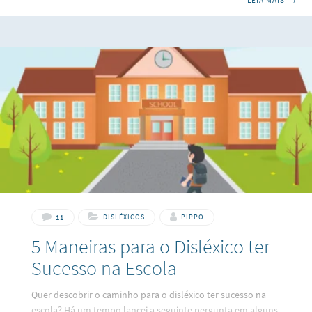
LEIA MAIS
→
pessoas e tirar inspiração para criar coisas novas.
Porém algo provocou um grande agito em toda
comunidade de disléxicos presente nas mídias sociais,
sendo um dos conteúdos mais compartilhados: o Programa
Encontro com Fátima Bernardes, exibido no dia 14 de abril,
que tratava justamente de… dislexia. Assim como muita
11
DISLÉXICOS
PIPPO
5 Maneiras para o Disléxico ter
Sucesso na Escola
Quer descobrir o caminho para o disléxico ter sucesso na
escola? Há um tempo lancei a seguinte pergunta em alguns