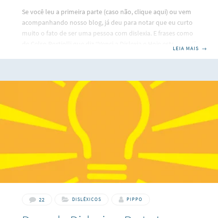
Se você leu a primeira parte (caso não, clique aqui) ou vem
acompanhando nosso blog, já deu para notar que eu curto
muito o fato de ser uma pessoa com dislexia. E frases como
de Celso Portiolli que diz “Venci a Dislexia e Hoje estou aqui”
LEIA MAIS
→
que implicitamente trata a dislexia como sendo um entrave
na nossa vida, a grande culpada por não atingirmos o
sucesso ainda; me incomodam profundamente! Caso você
também seja disléxico, lembre-se de uma coisa: ela é sim
um transtorno, mas nada nos
22
DISLÉXICOS
PIPPO