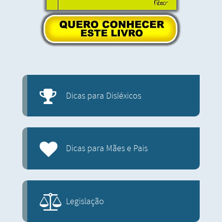
Dicas para Disléxicos
Dicas para Mães e Pais
Legislação