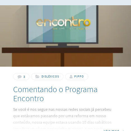
3
DISLÉXICOS
PIPPO
Comentando o Programa
Encontro
Se você é nos segue nas nossas redes sociais já percebeu
que estávamos passando por uma reforma em nosso
conteúdo, nossa equipe estava usando 10 dias sabáticos
(que ficaram só um pouquinho maiores) para ouvir mais as