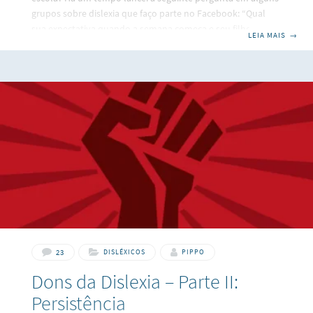
grupos sobre dislexia que faço parte no Facebook: “Qual
sua expectativa quando a semana começa e seu filho
LEIA MAIS
→
precisa ir à escola?” Tomando como base minhas próprias
experiências de vida, confesso que não esperava respostas
muito otimistas. Não vou generalizar, houveram sim
pessoas com pensamento muito positivo e animado, mas
não representam nenhum pouco a maioria. Grande parte
do número de comentários rolava entre “Ah não, tudo
23
DISLÉXICOS
PIPPO
Dons da Dislexia – Parte II:
Persistência