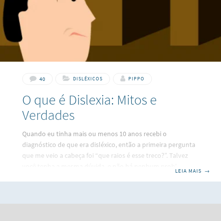
40
DISLÉXICOS
PIPPO
O que é Dislexia: Mitos e
Verdades
Quando eu tinha mais ou menos 10 anos recebi o
diagnóstico de que era disléxico, então a primeira pergunta
que me veio a cabeça foi “que raios é esse treco?”. Talvez
você tenha a mesma dúvida, e não há nenhum problema
LEIA MAIS
→
nisso. Embora seja uma palavra que pareça familiar, há
bastante confusão sobre o que ela realmente significa. O
que é Dislexia: Mitos Antes de falar o que é a dislexia vou
falar o que NÃO É dislexia: dislexia não é falta de inteligência.
A maioria dos disléxicos