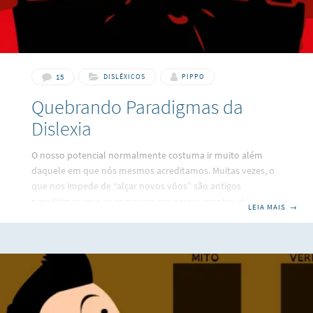
15
DISLÉXICOS
PIPPO
Quebrando Paradigmas da
Dislexia
O nosso potencial normalmente costuma ir muito além
daquele em que nós mesmos acreditamos. Muitas vezes, o
que nos impede de “alçar novos vôos” são antigos
paradigmas, que se encravam em nossas mentes, deixando-
LEIA MAIS
→
nos simplesmente inertes. Vou contar aqui duas coisas
sobre mim das quais se você soubesse antes duvidaria
muito que eu fosse disléxico: a primeira, eu amo escrever
poesias, é meu grande hobby; a segunda, eu gosto muito de
ler Machado de Assis, Érico Veríssimo, C.S Lewis e outros
escritores. Talvez você esteja pensando como pode haver
um disléxico que afirme gostar