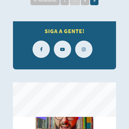
← Anteriores
1
…
8
9
SIGA A GENTE!