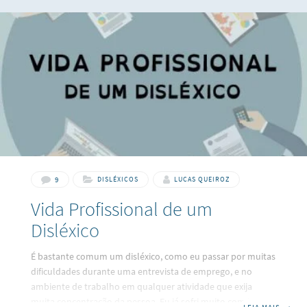
9
DISLÉXICOS
LUCAS QUEIROZ
Vida Profissional de um
Disléxico
É bastante comum um disléxico, como eu passar por muitas
dificuldades durante uma entrevista de emprego, e no
ambiente de trabalho em qualquer atividade que exija
muita concentração da pessoa. Eu já sofri muito com isso,