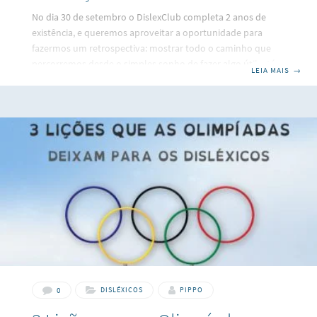
No dia 30 de setembro o DislexClub completa 2 anos de
existência, e queremos aproveitar a oportunidade para
fazermos um retrospectiva: mostrar todo o caminho que
percorremos desde o simples sonho de fazer algo útil, até
LEIA MAIS
→
nos tornarmos um dos melhores blogs de educação para
ajudar as pessoas com dislexia. DislexClub: Como o
sonho começou Como muitos iguais a mim, sofri muito na
sala de aula quando era criança durante o processo de
alfabetização. Depois que eu cresci e entrei na faculdade,
comecei na nutrir um sonho de
0
DISLÉXICOS
PIPPO