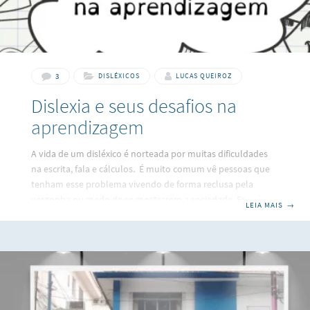
3
DISLÉXICOS
LUCAS QUEIROZ
Dislexia e seus desafios na
aprendizagem
A vida de um disléxico é norteada por muitas dificuldades
na escrita, fala e cálculos. É muito comum vê pessoas que
tenham esse problema vivendo de forma reclusa pela
vergonha ou medo de se mostrarem a sociedade. Essa é
LEIA MAIS
→
uma era cuja hipocrisia social impera diante da falta de
compreensão das diferenças. É uma sociedade que precisar
enxergar o outro como extensão de si, percebendo que
todos temos um obstáculo que, ao ser superado, é um
ganho para o pessoal e social de cada ser