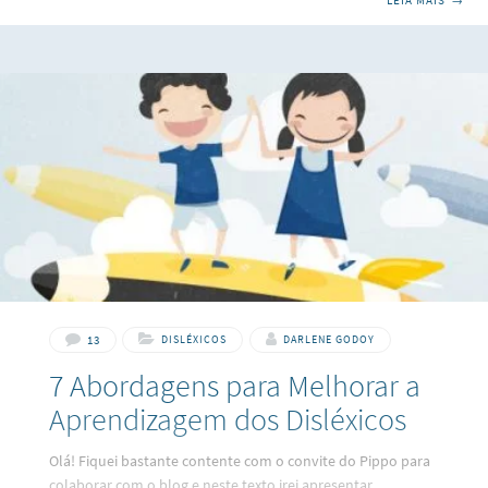
LEIA MAIS
→
principalmente quando estagiei no departamento de
comunicação de uma secretaria de governo no terceiro ano
da faculdade de jornalismo. O que mais me prejudicava ali
era a falta de organização do espaço temporal (isso se
relaciona com organização de objetos, tempo para realizar
uma atividade e direção entre esquerda
13
DISLÉXICOS
DARLENE GODOY
7 Abordagens para Melhorar a
Aprendizagem dos Disléxicos
Olá! Fiquei bastante contente com o convite do Pippo para
colaborar com o blog e neste texto irei apresentar