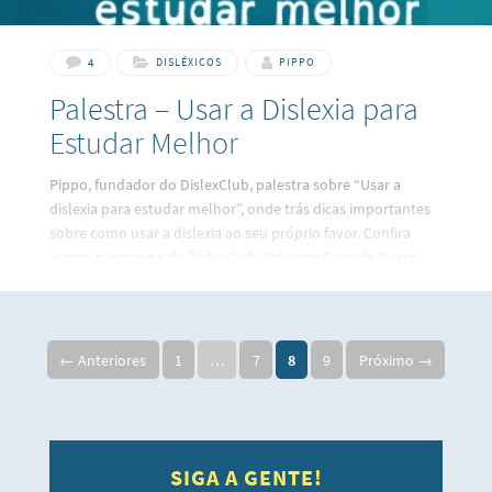
4
DISLÉXICOS
PIPPO
Palestra – Usar a Dislexia para
Estudar Melhor
Pippo, fundador do DislexClub, palestra sobre “Usar a
dislexia para estudar melhor”, onde trás dicas importantes
sobre como usar a dislexia ao seu próprio favor. Confira
outras postagens do DislexClub: Palestra: Criando Gosto
pela Leitura Aprenda a instalar a “letra da dislexia” no seu
computador Legislação que ampara o aluno disléxico
← Anteriores
1
…
7
8
9
Próximo →
SIGA A GENTE!