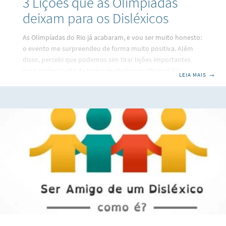
3 Lições que as Olimpíadas
deixam para os Disléxicos
As Olimpíadas do Rio já acabaram, e vou ser muito honesto:
o evento me surpreendeu de forma muito positiva. Além
disso, percebi que podemos sim tirar lições importantes
para ajudar a vida de todos os disléxicos. 1º) Você é Capaz
LEIA MAIS
→
de Surpreender O Brasil mostrou que foi capaz de organizar
uma grande festa. Confesso que eu mesmo estava muito
cético com relação é isso, fiquei muito feliz por ser
surpreendido! À começar pela abertura, as Olimpíadas já
começaram com o pé direito: foi simplesmente magnífica,
mil vez melhor