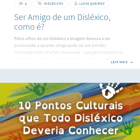
3
DISLÉXICOS
LUCAS QUEIROZ
Ser Amigo de um Disléxico,
como é?
Pelos olhos de um Disléxico a imagem demora a ser
processada, e quando chega pode ser um borrão,
misturado com uma fala demorada – que gera impaciência
em muitos-, e com um pensamento único que se alinha a
LEIA MAIS
→
um olhar para o nada. Um nada que para muitos é um
vazio, mas que para mim, amigo de Lucas Ferreira de
Queiroz, Disléxico, sempre foi um olhar de contemplação.
Mas como nem tudo são flores (risos) é um desafio à
convivência. Quando o conheci, na faculdade,