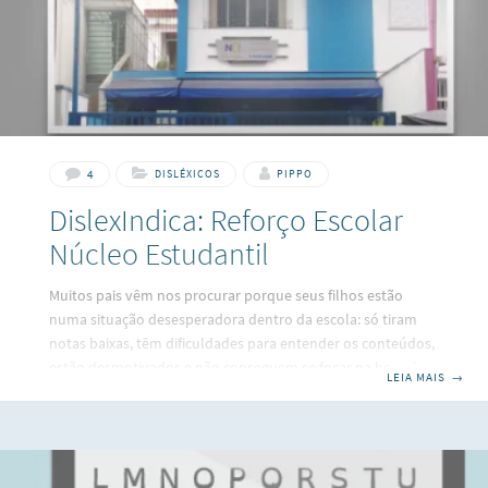
4
DISLÉXICOS
PIPPO
DislexIndica: Reforço Escolar
Núcleo Estudantil
Muitos pais vêm nos procurar porque seus filhos estão
numa situação desesperadora dentro da escola: só tiram
notas baixas, têm dificuldades para entender os conteúdos,
estão desmotivados e não conseguem se focar na hora de
LEIA MAIS
→
estudar. Quem é disléxico realmente apresenta certa
dificuldade dentro da sala-de-aula, por isso aulas de reforço
escolar são alternativas muito boas pra ajudar seu filho a
melhorar o desempenho nos estudos. É com grande
prazer que eu indico o Núcleo Estudantil, uma escola de