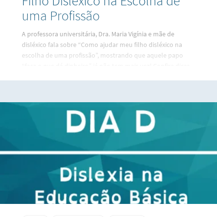
Filho Disléxico na Escolha de
uma Profissão
A professora universitária, Dra. Maria Vigínia e mãe de
disléxico fala sobre “Como ajudar meu filho disléxico na
escolha de uma profissão”, mostrando que aquele papo
“faça o que dá dinheiro” já não tem mais vez! Confira dicas
importantes para ajudar seu filho a trilhar um caminho de
sucesso!