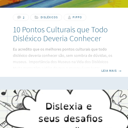
2
DISLÉXICOS
PIPPO
10 Pontos Culturais que Todo
Disléxico Deveria Conhecer
Eu acredito que os melhores pontos culturais que todo
disléxico deveria conhecer são, sem sombra de dúvidas, os
museus. Importância dos Museus na Vida dos Disléxicos
Muita gente têm a idéia de que o museu é um lugar
LEIA MAIS
→
chato cheio de coisas velhas. Estão totalmente enganados!
Os disléxicos geralmente tem muita dificuldade dentro da
sala de aula, onde estão apenas “recebendo” a informação
do professor. Porém os museus oferecem a possibilidade de
vivenciar o que estão aprendendo, interagir com o
conteúdo, tornando o processo de aprendizagem