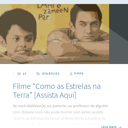
ocular de leitores espanhóis de 11 a 50 anos com dislexia e
descobriram que o OpenDyslexic não melhorou
significativamente o tempo de leitura nem contribuiu para a
fixação ocular, os estudos de Wery e Diliberto (2016)
também não encontraram melhora na taxa
17
DISLÉXICOS
PIPPO
Filme “Como as Estrelas na
Terra” [Assista Aqui]
Se você disléxico(a), ou parente, ou professor de alguém
com dislexia você não pode morrer sem antes assistir
“Como as Estrelas na Terra”. O filme conta a história de
um garotinho chamado Ishaan Awasthi, ele é disléxico e
LEIA MAIS
→