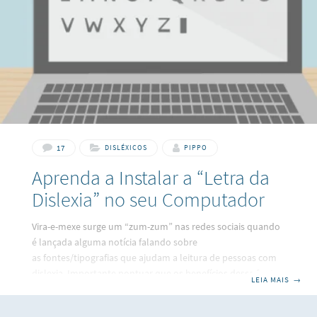
reforço e aulas particulares que fica no bairro
17
DISLÉXICOS
PIPPO
Aprenda a Instalar a “Letra da
Dislexia” no seu Computador
Vira-e-mexe surge um “zum-zum” nas redes sociais quando
é lançada alguma notícia falando sobre
as fontes/tipografias que ajudam a leitura de pessoas com
dislexia. Importante pontuar que os benefícios dessa fonte
LEIA MAIS
→
tem sido questionados em estudos científicos. Rello e
Baeza-Yates (2013) mediram gravações de rastreamento