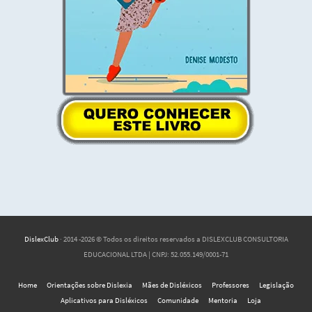
DislexClub
· 2014 -2026 © Todos os direitos reservados a DISLEXCLUB CONSULTORIA
EDUCACIONAL LTDA | CNPJ: 52.055.149/0001-71
Home
Orientações sobre Dislexia
Mães de Disléxicos
Professores
Legislação
Aplicativos para Disléxicos
Comunidade
Mentoria
Loja