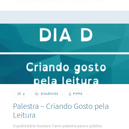
Semana da Dislexia 2015 Acesse cada uma das palestras
abaixo: Criando Gosto pela Leitura (clique aqui) Como
ajudar meu filho disléxico na escolha de uma
profissão (clique aqui) Dislexia na Educação Básica (clique
aqui) Usar a dislexia para estudar melhor (clique aqui)
2
DISLÉXICOS
PIPPO
Palestra – Criando Gosto pela
Leitura
O publicitário Gustavo Carro palestra para o público