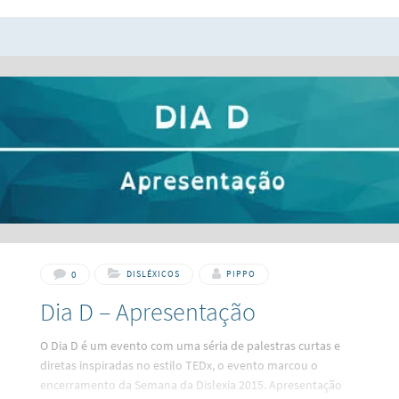
estuda em uma escola normal; repetiu de ano uma vez e
está correndo o risco que isso aconteça de novo. O menino
diz que as letras dançam em sua frente, logo não consegue
acompanhar as aulas e nem prestar atenção. Seu pai,
porém, acredita que ele é preguiçoso
0
DISLÉXICOS
PIPPO
Dia D – Apresentação
O Dia D é um evento com uma séria de palestras curtas e
diretas inspiradas no estilo TEDx, o evento marcou o
encerramento da Semana da Dislexia 2015. Apresentação