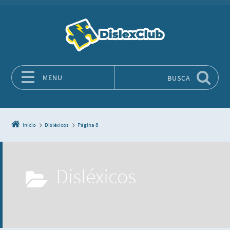
MENU
BUSCA
Pular para o conteúdo
Início
Disléxicos
Página 8
Disléxicos