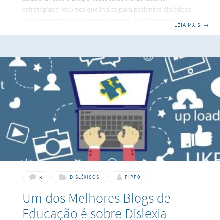
estratégias e recursos que indico para pacientes disléxicos
ou com problemas de aprendizagem. Já adianto que, ao
LEIA MAIS
→
final do texto, você perceberá que muitas dessas
orientações podem ser bastante válidas e úteis para todos
os estudantes e para todos nós que lidamos com a
necessidade da leitura no dia a dia. Antes de apresentar as
dicas e estratégias, trago aqui a fala de uma paciente minha
3
DISLÉXICOS
PIPPO
Um dos Melhores Blogs de
Educação é sobre Dislexia