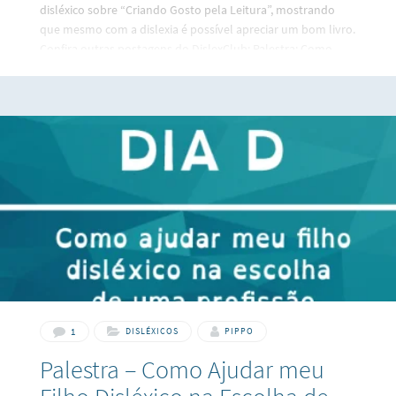
disléxico sobre “Criando Gosto pela Leitura”, mostrando
que mesmo com a dislexia é possível apreciar um bom livro.
Confira outras postagens do DislexClub: Palestra: Como
ajudar meu filho disléxico na escolha de uma profissão
Palestra: Namorar um Disléxico, como é? Aprenda a instalar
a “letra da dislexia” no seu computador Legislação que
ampara o aluno disléxico
1
DISLÉXICOS
PIPPO
Palestra – Como Ajudar meu