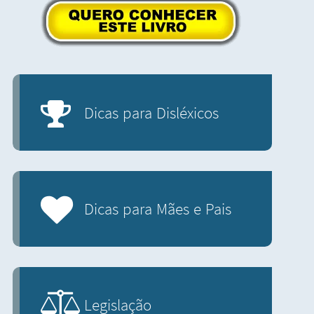
Dicas para Disléxicos
Dicas para Mães e Pais
Legislação