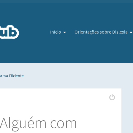
Pular para o conteúdo
Início
Orientações sobre Dislexia
rma Eficiente
r Alguém com