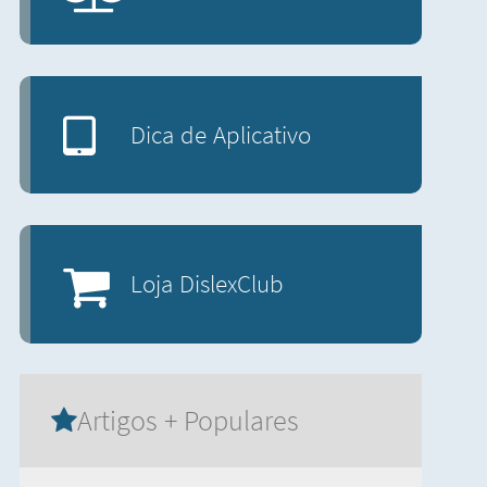
Dica de Aplicativo
Loja DislexClub
Artigos + Populares